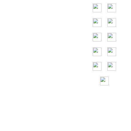
der ganzen Welt,
und die
Hauptländer sind
die Vereinigten
Staaten,
Deutschland,
Frankreich,
Spanien, Portugal,
die Vereinigten
Arabischen
Emirate, Russland,
Italien, Japan,
Vietnam und so
weiter.
Gebührenfreie
Hilfe rund um die