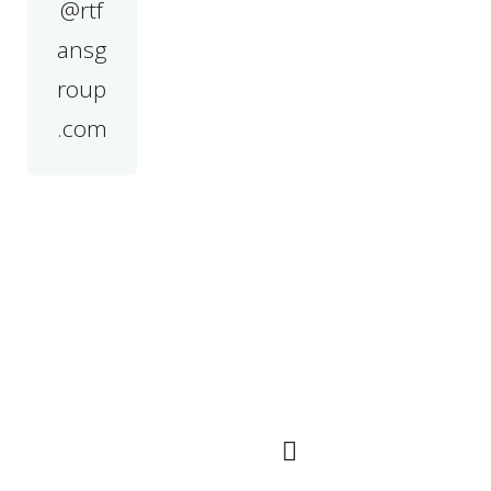
@rtf
ansg
roup
.com
Schnelle
QR Code
Navigation
Die Hauptmärkte
verteilen sich auf
viele Länder auf