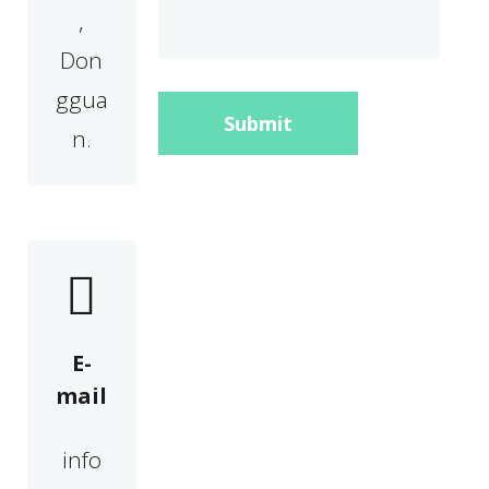
,
Don
ggua
Submit
n.
E-
mail
info