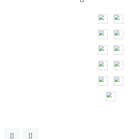
d'Asie du Sud-Est,
les principaux
pays sont
l'Indonésie, la
Thaïlande, la
Malaisie et le
Vietnam.
Assistance sans
frais 24h/24 et
7j/7