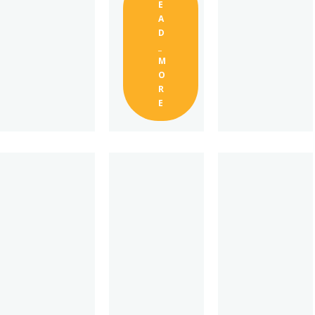
E
A
D
_
M
O
R
E