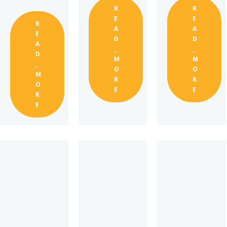
R
R
E
E
R
A
A
E
D
D
A
_
_
D
M
M
_
O
O
M
R
R
O
E
E
R
E