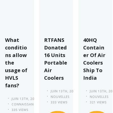
What
RTFANS
40HQ
conditio
Donated
Contain
ns allow
16 Units
er Of Air
the
Portable
Coolers
usage of
Air
Ship To
HVLS
Coolers
India
fans?
JUIN 13TH, 2023
JUIN 13TH, 20
NOUVELLES
NOUVELLES
JUIN 13TH, 2023
333 VIEWS
321 VIEWS
CONNAISSANCE
335 VIEWS