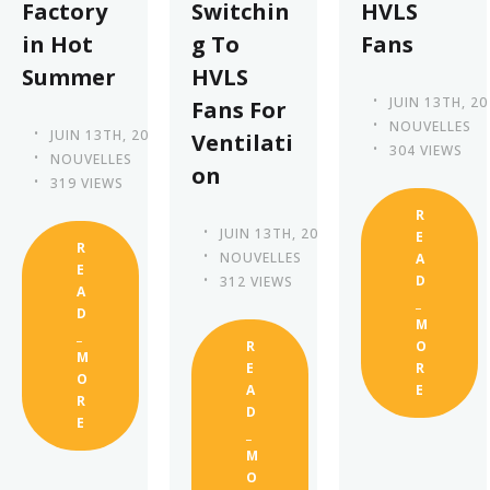
Factory
Switchin
HVLS
in Hot
g To
Fans
Summer
HVLS
JUIN 13TH, 20
Fans For
NOUVELLES
JUIN 13TH, 2023
Ventilati
304 VIEWS
NOUVELLES
on
319 VIEWS
R
JUIN 13TH, 2023
E
R
NOUVELLES
A
E
D
312 VIEWS
A
_
D
M
_
R
O
M
E
R
O
A
E
R
D
E
_
M
O