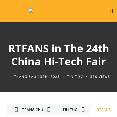
RTFANS in The 24th
China Hi-Tech Fair
THÁNG SÁU 13TH, 2023
TIN TỨC
330 VIEWS
TRANG CHỦ
TIN TỨC
RTFANS IN 