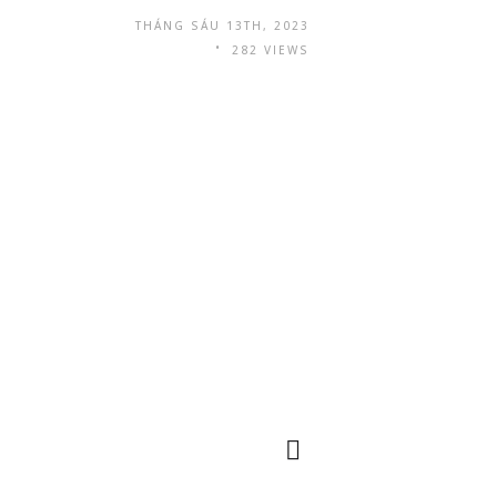
THÁNG SÁU 13TH, 2023
282 VIEWS
Điều hướng
Mã QR
nhanh
Thị trường chính ở
các nước Đông
Nam Á, các nước