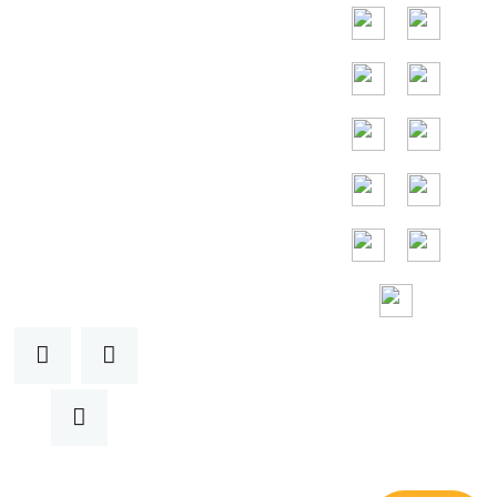
chính là Indonesia,
Thái Lan,
Malaysia, Việt
Nam.
Hỗ trợ miễn phí
24/7