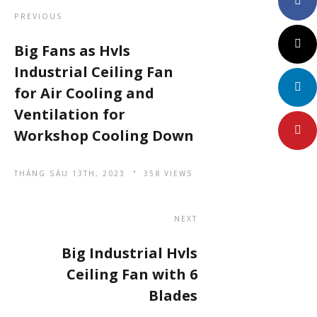
Faceboo
PREVIOUS
Twitter
Big Fans as Hvls
Industrial Ceiling Fan
LinkedIn
for Air Cooling and
Ventilation for
Pinteres
Workshop Cooling Down
THÁNG SÁU 13TH, 2023
358 VIEWS
NEXT
Big Industrial Hvls
Ceiling Fan with 6
Blades